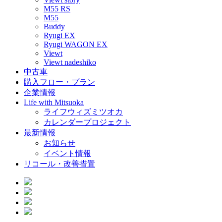
M55 RS
M55
Buddy
Ryugi EX
Ryugi WAGON EX
Viewt
Viewt nadeshiko
中古車
購入フロー・プラン
企業情報
Life with Mitsuoka
ライフウィズミツオカ
カレンダープロジェクト
最新情報
お知らせ
イベント情報
リコール・改善措置