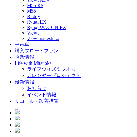
M55 RS
M55
Buddy
Ryugi EX
Ryugi WAGON EX
Viewt
Viewt nadeshiko
中古車
購入フロー・プラン
企業情報
Life with Mitsuoka
ライフウィズミツオカ
カレンダープロジェクト
最新情報
お知らせ
イベント情報
リコール・改善措置