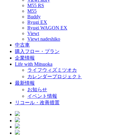
M55 RS
M55
Buddy
Ryugi EX
Ryugi WAGON EX
Viewt
Viewt nadeshiko
中古車
購入フロー・プラン
企業情報
Life with Mitsuoka
ライフウィズミツオカ
カレンダープロジェクト
最新情報
お知らせ
イベント情報
リコール・改善措置