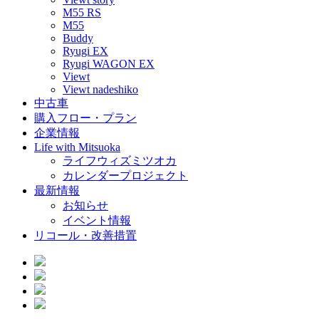
M55 RS
M55
Buddy
Ryugi EX
Ryugi WAGON EX
Viewt
Viewt nadeshiko
中古車
購入フロー・プラン
企業情報
Life with Mitsuoka
ライフウィズミツオカ
カレンダープロジェクト
最新情報
お知らせ
イベント情報
リコール・改善措置