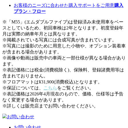
お客様のニーズに合わせた購入サポート
をご用意
購入
プラン・フロー
※「M55」(エムダブルファイブ)は登録済み未使用車をベー
スとしているため、初回車検は2年となります。初度登録年
月は実際の納車年月とは異なります。
※掲載されている写真には合成写真が含まれています。
※写真には撮影のために用意した小物や、オプション装着車
が含まれる場合があります。
※画像や動画は販売中の車両と一部仕様が異なる場合があり
ます。
※表記価格には税金(消費税除く)、保険料、登録諸費用等は
含まれておりません。
※フロアマットは¥31,900(消費税込)となります。
※保証については、
こちら
をご覧ください。
※表記価格は2026年4月現在のもので、価格、仕様等は予告
なく変更する場合があります。
※詳しくは販売店までお問い合わせください。
お問い合わせ
お問い合わせ