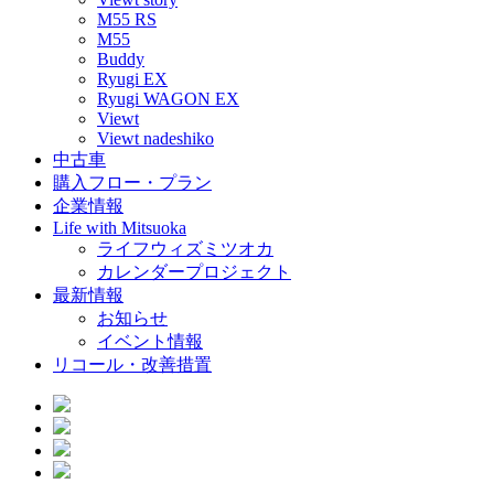
M55 RS
M55
Buddy
Ryugi EX
Ryugi WAGON EX
Viewt
Viewt nadeshiko
中古車
購入フロー・プラン
企業情報
Life with Mitsuoka
ライフウィズミツオカ
カレンダープロジェクト
最新情報
お知らせ
イベント情報
リコール・改善措置