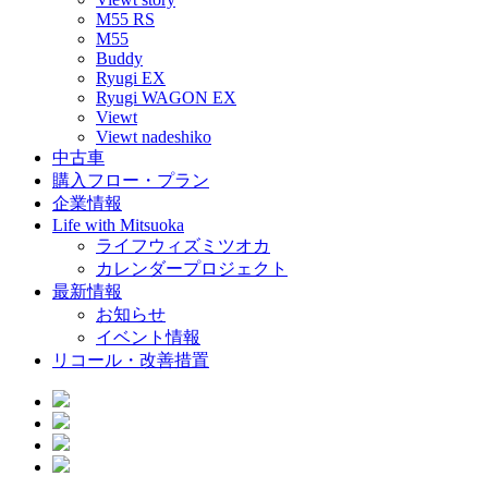
M55 RS
M55
Buddy
Ryugi EX
Ryugi WAGON EX
Viewt
Viewt nadeshiko
中古車
購入フロー・プラン
企業情報
Life with Mitsuoka
ライフウィズミツオカ
カレンダープロジェクト
最新情報
お知らせ
イベント情報
リコール・改善措置