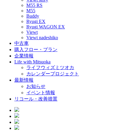
M55 RS
M55
Buddy
Ryugi EX
Ryugi WAGON EX
Viewt
Viewt nadeshiko
中古車
購入フロー・プラン
企業情報
Life with Mitsuoka
ライフウィズミツオカ
カレンダープロジェクト
最新情報
お知らせ
イベント情報
リコール・改善措置