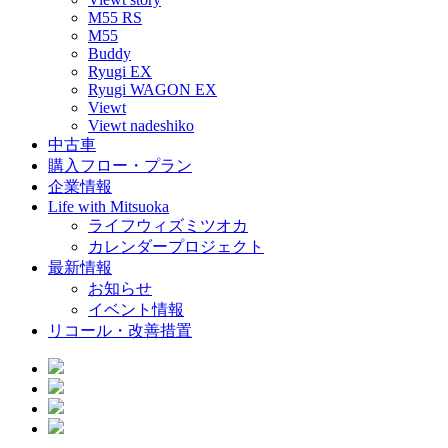
M55 RS
M55
Buddy
Ryugi EX
Ryugi WAGON EX
Viewt
Viewt nadeshiko
中古車
購入フロー・プラン
企業情報
Life with Mitsuoka
ライフウィズミツオカ
カレンダープロジェクト
最新情報
お知らせ
イベント情報
リコール・改善措置