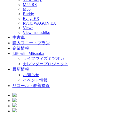
M55 RS
M55
Buddy
Ryugi EX
Ryugi WAGON EX
Viewt
Viewt nadeshiko
中古車
購入フロー・プラン
企業情報
Life with Mitsuoka
ライフウィズミツオカ
カレンダープロジェクト
最新情報
お知らせ
イベント情報
リコール・改善措置