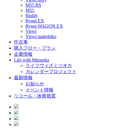
M55 RS
M55
Buddy
Ryugi EX
Ryugi WAGON EX
Viewt
Viewt nadeshiko
中古車
購入フロー・プラン
企業情報
Life with Mitsuoka
ライフウィズミツオカ
カレンダープロジェクト
最新情報
お知らせ
イベント情報
リコール・改善措置