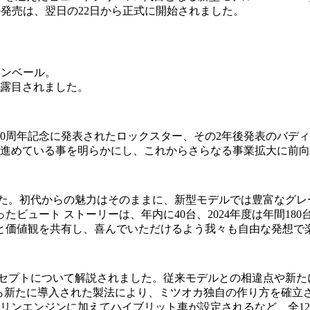
y』の発売は、翌日の22日から正式に開始されました。
がアンベール。
披露目されました。
0周年記念に発表されたロックスター、その2年後発表のバディ
を進めている事を明らかにし、これからさらなる事業拡大に前
した。初代からの魅力はそのままに、新型モデルでは豊富なグレ
ュート ストーリーは、年内に40台、2024年度は年間180
と価値観を共有し、喜んでいただけるよう我々も自由な発想で
ンセプトについて解説されました。従来モデルとの相違点や新た
ら新たに導入された製法により、ミツオカ独自の作り方を確立
リンエンジンに加えてハイブリット車が設定されるなど、全1