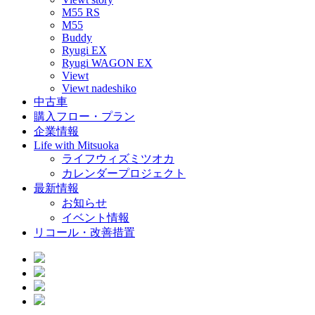
M55 RS
M55
Buddy
Ryugi EX
Ryugi WAGON EX
Viewt
Viewt nadeshiko
中古車
購入フロー・プラン
企業情報
Life with Mitsuoka
ライフウィズミツオカ
カレンダープロジェクト
最新情報
お知らせ
イベント情報
リコール・改善措置