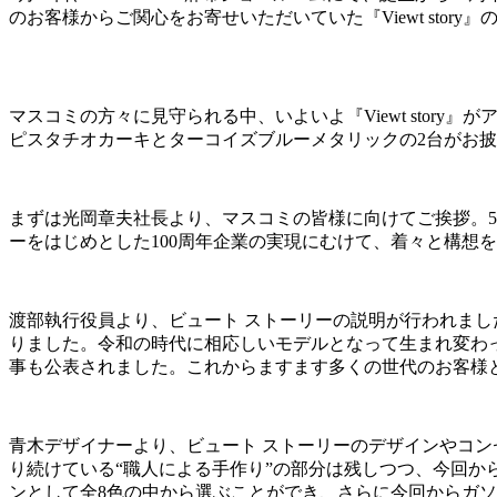
のお客様からご関心をお寄せいただいていた『Viewt stor
マスコミの方々に見守られる中、いよいよ『Viewt story』
ピスタチオカーキとターコイズブルーメタリックの2台がお
まずは光岡章夫社長より、マスコミの皆様に向けてご挨拶。5
ーをはじめとした100周年企業の実現にむけて、着々と構想
渡部執行役員より、ビュート ストーリーの説明が行われま
りました。令和の時代に相応しいモデルとなって生まれ変わったビ
事も公表されました。これからますます多くの世代のお客様
青木デザイナーより、ビュート ストーリーのデザインやコ
り続けている“職人による手作り”の部分は残しつつ、今回か
ンとして全8色の中から選ぶことができ、さらに今回からガソ