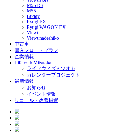
M55 RS
M55
Buddy
Ryugi EX
Ryugi WAGON EX
Viewt
Viewt nadeshiko
中古車
購入フロー・プラン
企業情報
Life with Mitsuoka
ライフウィズミツオカ
カレンダープロジェクト
最新情報
お知らせ
イベント情報
リコール・改善措置