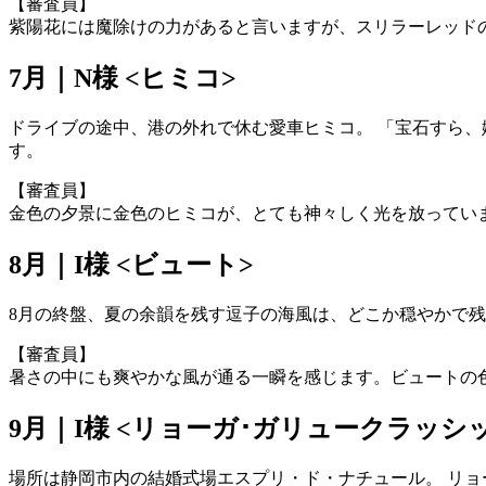
【審査員】
紫陽花には魔除けの力があると言いますが、スリラーレッド
7月｜N様 <ヒミコ>
ドライブの途中、港の外れで休む愛車ヒミコ。 「宝石すら、
す。
【審査員】
金色の夕景に金色のヒミコが、とても神々しく光を放ってい
8月｜I様 <ビュート>
8月の終盤、夏の余韻を残す逗子の海風は、どこか穏やかで
【審査員】
暑さの中にも爽やかな風が通る一瞬を感じます。ビュートの
9月｜I様 <リョーガ･ガリュークラッシ
場所は静岡市内の結婚式場エスプリ・ド・ナチュール。 リョ