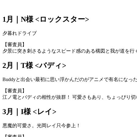
1月｜N様 <ロックスター>
夕暮れドライブ
【審査員】
夕景に突き刺さるようなスピード感のある構図と我が道を行
2月｜T様 <バディ>
Buddyと出会い最初に思い浮かんだのがアニメで有名になっ
【審査員】
江ノ電とバディの相性が抜群！ 可愛さもあり、ちょっぴり
3月｜I様 <レイ>
悪魔的可愛さ。光岡レイ只今参上！
【審査員】