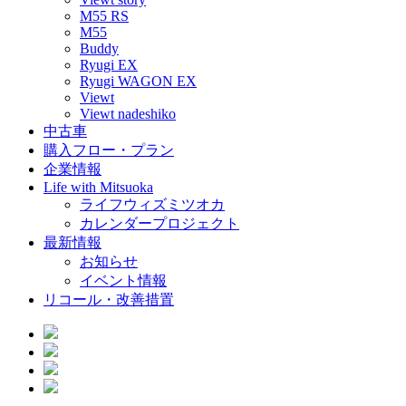
M55 RS
M55
Buddy
Ryugi EX
Ryugi WAGON EX
Viewt
Viewt nadeshiko
中古車
購入フロー・プラン
企業情報
Life with Mitsuoka
ライフウィズミツオカ
カレンダープロジェクト
最新情報
お知らせ
イベント情報
リコール・改善措置