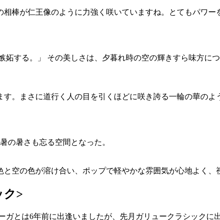
の相棒が仁王像のように力強く咲いていますね。とてもパワー
嫉妬する。」 その美しさは、夕暮れ時の空の輝きすら味方に
ます。まさに道行く人の目を引くほどに咲き誇る一輪の華のよ
残暑の暑さも忘る空間となった。
色と空の色が溶け合い、ポップで軽やかな雰囲気が心地よく、
ック>
ーガとは6年前に出逢いましたが、先月ガリュークラシックに