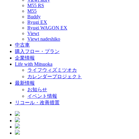
M55 RS
M55
Buddy
Ryugi EX
Ryugi WAGON EX
Viewt
Viewt nadeshiko
中古車
購入フロー・プラン
企業情報
Life with Mitsuoka
ライフウィズミツオカ
カレンダープロジェクト
最新情報
お知らせ
イベント情報
リコール・改善措置